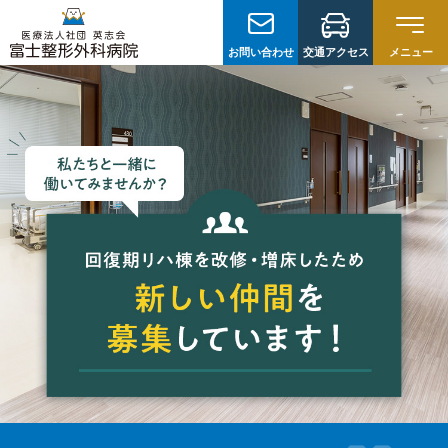
グ
本
ロ
フ
ロ
文
ー
ッ
お問い合わせ
交通アクセス
メニュー
ー
へ
カ
タ
バ
ル
ー
ル
ナ
へ
ナ
ビ
ビ
ゲ
ゲ
ー
ー
シ
シ
ョ
ョ
ン
ン
へ
へ